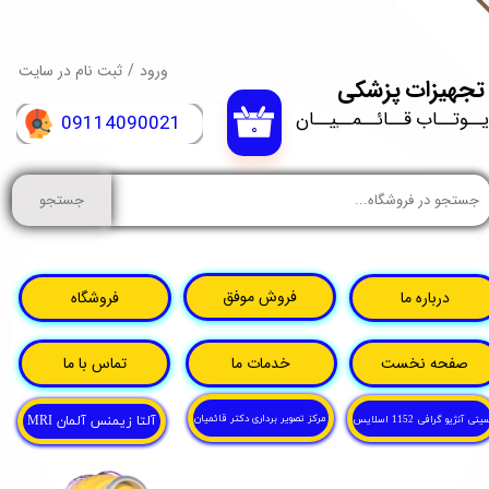
حساب کاربری من
ورود
/
ثبت نام در سایت
​ تجهیزات پزشکی
تغییر گذر واژه
یــوتــاب قــائــمــیــان
​09114090021
۰
سفارشات
جستجو
خروج از حساب کاربری
فروش موفق
فروشگاه
درباره ما
صفحه نخست
خدمات ما
تماس با ما
مرکز تصویر برداری دکتر قائمیان
یتی آنژیو گرافی 1152 اسلایس
MRI آلتا زیمنس آلمان