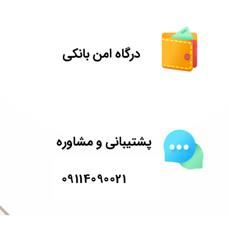
درگاه امن بانکی
پشتیبانی و مشاوره
09114090021